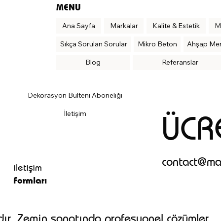
MENU
Ana Sayfa
Markalar
Kalite & Estetik
M
Sıkça Sorulan Sorular
Mikro Beton
Ahşap Me
Blog
Referanslar
Dekorasyon Bülteni Aboneliği
ÜCRE
İletişim
contact@ma
iletişim
Formları
ır. Zemin sanatında profesyonel çözümler.