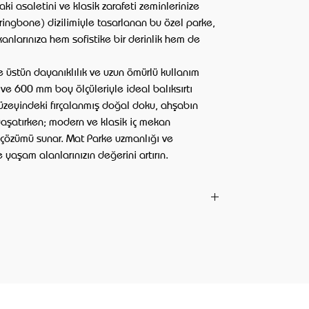
i asaletini ve klasik zarafeti zeminlerinize
rringbone) dizilimiyle tasarlanan bu özel parke,
nlarınıza hem sofistike bir derinlik hem de
 üstün dayanıklılık ve uzun ömürlü kullanım
e 600 mm boy ölçüleriyle ideal balıksırtı
Yüzeyindeki fırçalanmış doğal doku, ahşabın
yaşatırken; modern ve klasik iç mekan
in çözümü sunar. Mat Parke uzmanlığı ve
aşam alanlarınızın değerini artırın.