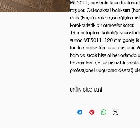
MT-5011, meşenin koyu tonlarındak
taşıyor. Geleneksel balıksırtı (he
dark (koyu) renk seçeneğiyle meka
karakteristik bir atmosfer katar.
14 mm toplam kalınlığı sayesinde
sunan MT-5011, 120 mm genişlik v
lamine parke formunu oluşturur. 
ham ve sıcak hissini her adımda 
tasarımları için kusursuz bir zem
profesyonel uygulama desteğiyle y
ÜRÜN BİLGİLERİ
Satış birimi: m² (1 adet = 1 m²)