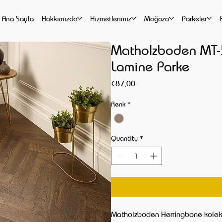
Ana Sayfa
Hakkımızda
Hizmetlerimiz
Mağaza
Parkeler
Matholzboden MT-5
Lamine Parke
Price
€87,00
Renk
*
Quantity
*
Matholzboden Herringbone koleks