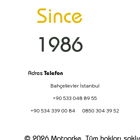
Since
1986
Adres
Telefon
Bahçelievler İstanbul
+90 533 048 89 55
+90 534 339 00 84
0850 304 39 52
© 2026 Matparke. Tüm hakları saklıd