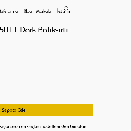
Referanslar
Blog
Markalar
İletişim
011 Dark Balıksırtı
Sepete Ekle
iyonunun en seçkin modellerinden biri olan