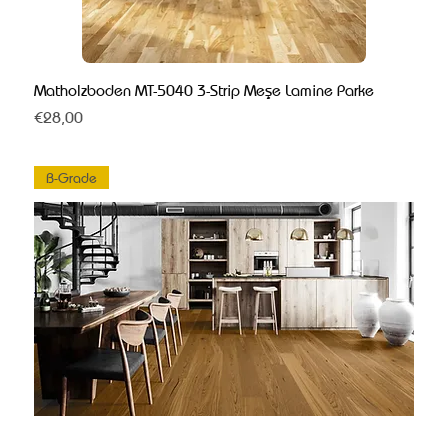
Matholzboden MT-5040 3-Strip Meşe Lamine Parke
Fiyat
€28,00
B-Grade