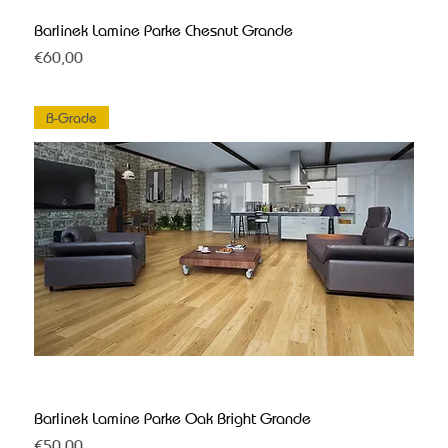
Barlinek Lamine Parke Chesnut Grande
Fiyat
€60,00
B-Grade
Barlinek Lamine Parke Oak Bright Grande
Fiyat
€50,00