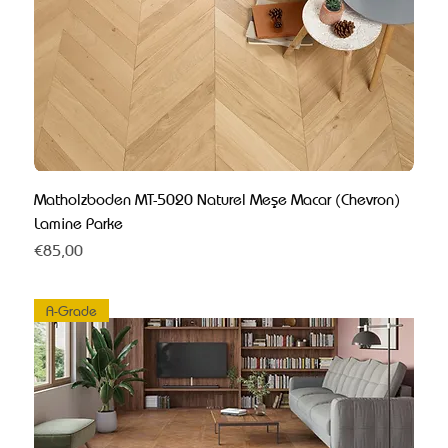
Matholzboden MT-5020 Naturel Meşe Macar (Chevron)
Lamine Parke
Fiyat
€85,00
A-Grade