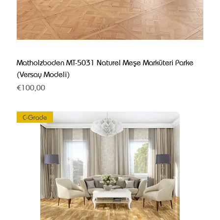
Matholzboden MT-5031 Naturel Meşe Marküteri Parke
(Versay Modeli)
Fiyat
€100,00
C-Grade