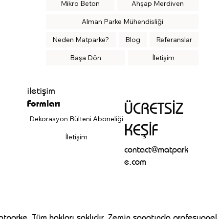
Mikro Beton
Ahşap Merdiven
Alman Parke Mühendisliği
Neden Matparke?
Blog
Referanslar
Başa Dön
İletişim
iletişim
Formları
ÜCRETSİZ
Dekorasyon Bülteni Aboneliği
KEŞİF
İletişim
contact@matpark
e.com
parke. Tüm hakları saklıdır. Zemin sanatında profesyonel 