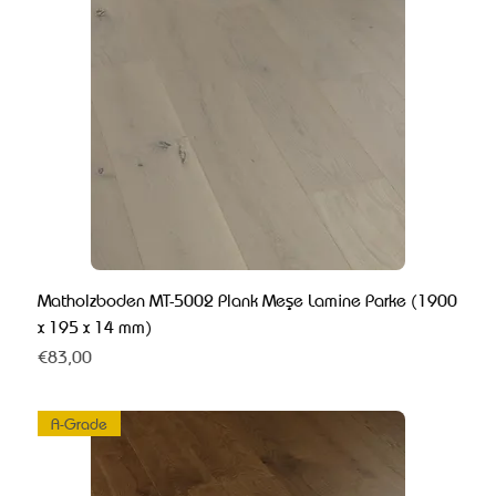
Matholzboden MT-5002 Plank Meşe Lamine Parke (1900
x 195 x 14 mm)
Fiyat
€83,00
A-Grade