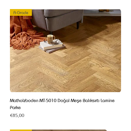
A-Grade
Matholzboden MT-5010 Doğal Meşe Balıksırtı Lamine
Parke
Fiyat
€85,00