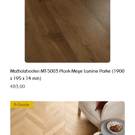
Matholzboden MT-5003 Plank Meşe Lamine Parke (1900
x 195 x 14 mm)
Fiyat
€83,00
A-Grade