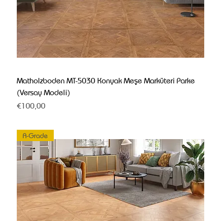
Matholzboden MT-5030 Konyak Meşe Marküteri Parke
(Versay Modeli)
Fiyat
€100,00
A-Grade