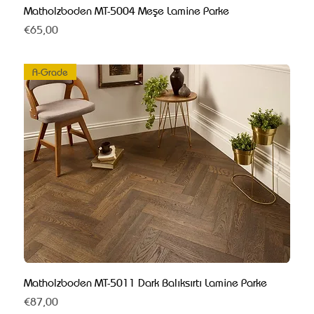
Matholzboden MT-5004 Meşe Lamine Parke
Fiyat
€65,00
A-Grade
Matholzboden MT-5011 Dark Balıksırtı Lamine Parke
Fiyat
€87,00