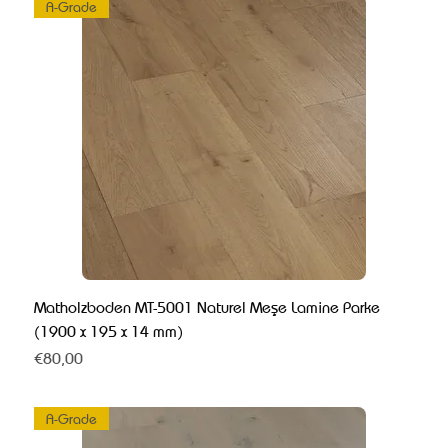
A-Grade
Matholzboden MT-5001 Naturel Meşe Lamine Parke
(1900 x 195 x 14 mm)
Fiyat
€80,00
A-Grade