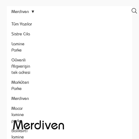
Merdiven
Tüm Yazılar
Sistre Cila
Lamine
Parke
Güvenli
Alışverişin
tek adresi
Marküteri
Parke
Merdiven
Macar
lamine
Merdiven
parke
Balıksırtı
lamine