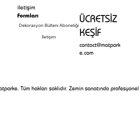
Alman Parke Mühendisliği
Neden Matparke?
Blog
Referanslar
Başa Dön
İletişim
iletişim
Formları
ÜCRETSİZ
Dekorasyon Bülteni Aboneliği
KEŞİF
İletişim
contact@matpark
e.com
parke. Tüm hakları saklıdır. Zemin sanatında profesyonel 