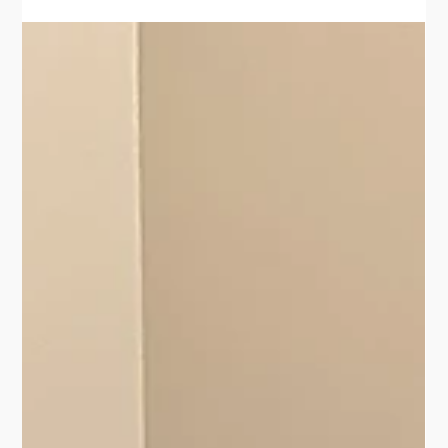
bağlamaz; evin estetik bütünlüğünü sağlayan ve her gün defalarca
kullanılan, adeta evin "atar damarı" niteliğindeki yapıdır. Mat
Parke olarak, bu atar damarın ne kadar kıymetli olduğunu biliyor,
lamine parke merdiven uygulamalarımızı bir inşaat işi değil, bir
mühendislik ve zanaat sanatı o