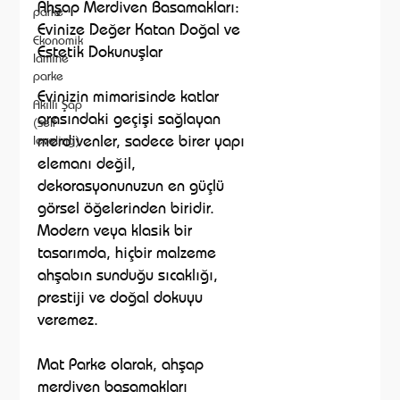
Ahşap Merdiven Basamakları:
parke
Evinize Değer Katan Doğal ve
Ekonomik
Estetik Dokunuşlar
lamine
parke
Evinizin mimarisinde katlar
Akıllı Şap
arasındaki geçişi sağlayan
(self
merdivenler, sadece birer yapı
leveling)
elemanı değil,
dekorasyonunuzun en güçlü
görsel öğelerinden biridir.
Modern veya klasik bir
tasarımda, hiçbir malzeme
ahşabın sunduğu sıcaklığı,
prestiji ve doğal dokuyu
veremez.
Mat Parke olarak, ahşap
merdiven basamakları