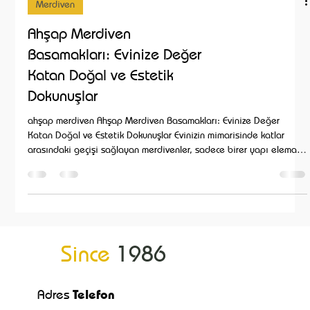
Merdiven
Ahşap Merdiven
Basamakları: Evinize Değer
Katan Doğal ve Estetik
Dokunuşlar
ahşap merdiven Ahşap Merdiven Basamakları: Evinize Değer
Katan Doğal ve Estetik Dokunuşlar Evinizin mimarisinde katlar
arasındaki geçişi sağlayan merdivenler, sadece birer yapı elemanı
değil, dekorasyonunuzun en güçlü görsel öğelerinden biridir.
Modern veya klasik bir tasarımda, hiçbir malzeme ahşabın sunduğu
sıcaklığı, prestiji ve doğal dokuyu veremez. Mat Parke olarak,
ahşap merdiven basamakları konusunda uzman kadromuz ve birinci