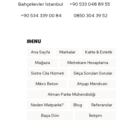
sınıf malzeme seçimimizle, yaşam alanların
Since
1986
Adres
Telefon
Bahçelievler İstanbul
+90 533 048 89 55
+90 534 339 00 84
0850 304 39 52
MENU
Ana Sayfa
Markalar
Kalite & Estetik
Mağaza
Metrekare Hesaplama
Sistre Cila Hizmeti
Sıkça Sorulan Sorular
Mikro Beton
Ahşap Merdiven